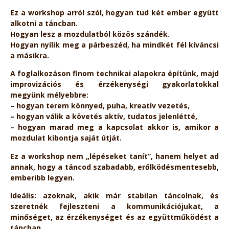
Ez a workshop arról szól, hogyan tud két ember együtt
alkotni a táncban.
Hogyan lesz a mozdulatból közös szándék.
Hogyan nyílik meg a párbeszéd, ha mindkét fél kíváncsi
a másikra.
A foglalkozáson finom technikai alapokra építünk, majd
improvizációs és érzékenységi gyakorlatokkal
megyünk mélyebbre:
– hogyan terem könnyed, puha, kreatív vezetés,
– hogyan válik a követés aktív, tudatos jelenlétté,
– hogyan marad meg a kapcsolat akkor is, amikor a
mozdulat kibontja saját útját.
Ez a workshop nem „lépéseket tanít”, hanem helyet ad
annak, hogy a táncod szabadabb, erőlködésmentesebb,
emberibb legyen.
Ideális: azoknak, akik már stabilan táncolnak, és
szeretnék fejleszteni a kommunikációjukat, a
minőséget, az érzékenységet és az együttműködést a
táncban.