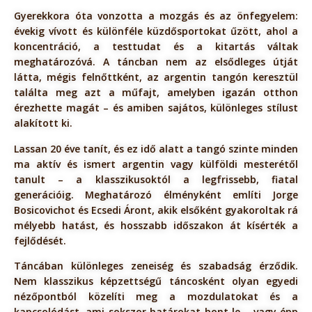
Gyerekkora óta vonzotta a mozgás és az önfegyelem:
évekig vívott és különféle küzdősportokat űzött, ahol a
koncentráció, a testtudat és a kitartás váltak
meghatározóvá. A táncban nem az elsődleges útját
látta, mégis felnőttként, az argentin tangón keresztül
találta meg azt a műfajt, amelyben igazán otthon
érezhette magát – és amiben sajátos, különleges stílust
alakított ki.
Lassan 20 éve tanít, és ez idő alatt a tangó szinte minden
ma aktív és ismert argentin vagy külföldi mesterétől
tanult – a klasszikusoktól a legfrissebb, fiatal
generációig. Meghatározó élményként említi Jorge
Bosicovichot és Ecsedi Áront, akik elsőként gyakoroltak rá
mélyebb hatást, és hosszabb időszakon át kísérték a
fejlődését.
Táncában különleges zeneiség és szabadság érződik.
Nem klasszikus képzettségű táncosként olyan egyedi
nézőpontból közelíti meg a mozdulatokat és a
kapcsolódást, ami sokszor határokat bont le – vagy épp