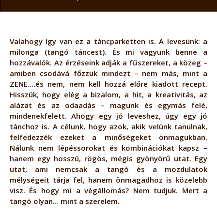
Valahogy így van ez a táncparketten is. A levesünk: a
milonga (tangó táncest). És mi vagyunk benne a
hozzávalók. Az érzéseink adják a fűszereket, a közeg –
amiben csodává főzzük mindezt – nem más, mint a
ZENE.…és nem, nem kell hozzá előre kiadott recept.
Hisszük, hogy elég a bizalom, a hit, a kreativitás, az
alázat és az odaadás – magunk és egymás felé,
mindenekfelett. Ahogy egy jó leveshez, úgy egy jó
tánchoz is. A célunk, hogy azok, akik velünk tanulnak,
felfedezzék ezeket a minőségeket önmagukban.
Nálunk nem lépéssorokat és kombinációkat kapsz –
hanem egy hosszú, rögös, mégis gyönyörű utat. Egy
utat, ami nemcsak a tangó és a mozdulatok
mélységeit tárja fel, hanem önmagadhoz is közelebb
visz. És hogy mi a végállomás? Nem tudjuk. Mert a
tangó olyan… mint a szerelem.