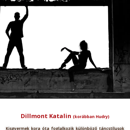
Dillmont Katalin
(korábban Hudry)
Kisgyermek kora óta foglalkozik különböző táncstílusok