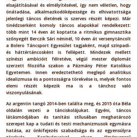
elsajátításával és elmélyítésével, így nem véletlen, hogy
önátadása, alkalmazkodóképessége és elhivatottsága
jelenlegi táncos életének is szerves részét képezi. Már
tinédzserként komoly táncos alapokkal rendelkezett:
több mint 14 éven át koptatta a ritmikus gimnasztika
szőnyegét Berczik Sári néninél, 10 éven át versenytáncolt
a Bolero Táncsport Egyesület tagjaként, majd színpadi-
és háttértáncosként is fellépett. Mindezek mellett
színészi ambícióit félretéve, végül mester diplomát
szerzett filozófia szakon a Pázmány Péter Katolikus
Egyetemen. Innen eredeztethető meglepő analitikus
idealizmusa és a pontosságra törekvése is, melyek fontos
elemi részét képezik ma is a tánchoz való
viszonyulásának.
Az argentin tangó 2014-ben találta meg, és 2015 óta Béla
oldalán vezeti a tánciskolájukat. Egyéni, táncos
látásmódjában és tanítási stílusában meghatározó
szerepet kap a tudati és testi mechanizmusok egymásra
hatása, az önkifejezés szabadsága és az egyensúlyra