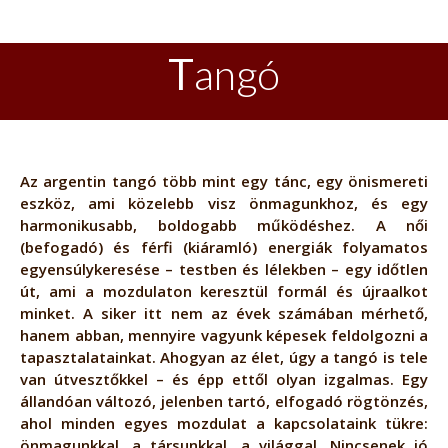
T
angó
Az argentin tangó több mint egy tánc, egy önismereti
eszköz, ami közelebb visz önmagunkhoz, és egy
harmonikusabb, boldogabb működéshez. A női
(befogadó) és férfi (kiáramló) energiák folyamatos
egyensúlykeresése – testben és lélekben – egy időtlen
út, ami a mozdulaton keresztül formál és újraalkot
minket. A siker itt nem az évek számában mérhető,
hanem abban, mennyire vagyunk képesek feldolgozni a
tapasztalatainkat. Ahogyan az élet, úgy a tangó is tele
van útvesztőkkel – és épp ettől olyan izgalmas. Egy
állandóan változó, jelenben tartó, elfogadó rögtönzés,
ahol minden egyes mozdulat a kapcsolataink tükre:
önmagunkkal, a társunkkal, a világgal. Nincsenek jó