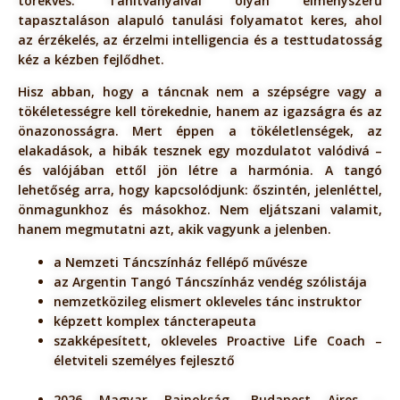
törekvés. Tanítványaival olyan élményszerű
tapasztaláson alapuló tanulási folyamatot keres, ahol
az érzékelés, az érzelmi intelligencia és a testtudatosság
kéz a kézben fejlődhet.
Hisz abban, hogy a táncnak nem a szépségre vagy a
tökéletességre kell törekednie, hanem az igazságra és az
önazonosságra. Mert éppen a tökéletlenségek, az
elakadások, a hibák tesznek egy mozdulatot valódivá –
és valójában ettől jön létre a harmónia. A tangó
lehetőség arra, hogy kapcsolódjunk: őszintén, jelenléttel,
önmagunkhoz és másokhoz. Nem eljátszani valamit,
hanem megmutatni azt, akik vagyunk a jelenben.
a Nemzeti Táncszínház fellépő művésze
az Argentin Tangó Táncszínház vendég szólistája
nemzetközileg elismert okleveles tánc instruktor
képzett komplex táncterapeuta
szakképesített, okleveles Proactive Life Coach –
életviteli személyes fejlesztő
2026 Magyar Bajnokság, Budapest Aires –