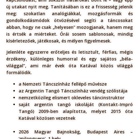
új utakat nyit meg. Tanításában is ez a frissesség jelenik
meg: szokatlan analógiákkal, mozgásformák és
gondolkodásmódok ötvözésével segíti a táncosokat
abban, hogy ne csak „helyesen” mozogjanak, hanem meg
is értsék a miérteket. Órái sosem sablonosak, mindig
kísérletezőek, játékosak, és mélyen figyelmesek.
Jelenléte egyszerre erőteljes és letisztult, férfias, mégis
érzékeny, különleges humorral és egy sajátos „béla-
világgal”, ami már évek óta Katával közös világgá
formálódik.
a Nemzeti Táncszínház fellépő művésze
az Argentin Tangó Táncszínház vendég szólistája
nemzetközileg elismert okleveles táncinstruktor
saját argentin tangó iskoláját (Kontakt-Impró
Tangó) 2009-ben alapította, melyet 2015 óta
Katával közösen vezetnek
2026 Magyar Bajnokság, Budapest Aires –
‘milonguero’, 1.hely