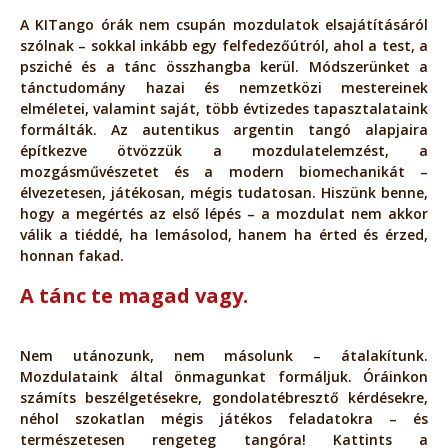
A KITango órák nem csupán mozdulatok elsajátításáról
szólnak – sokkal inkább egy felfedezőútról, ahol a test, a
psziché és a tánc összhangba kerül. Módszerünket a
tánctudomány hazai és nemzetközi mestereinek
elméletei, valamint saját, több évtizedes tapasztalataink
formálták. Az autentikus argentin tangó alapjaira
építkezve ötvözzük a mozdulatelemzést, a
mozgásművészetet és a modern biomechanikát –
élvezetesen, játékosan, mégis tudatosan. Hiszünk benne,
hogy a megértés az első lépés – a mozdulat nem akkor
válik a tiéddé, ha lemásolod, hanem ha érted és érzed,
honnan fakad.
A tánc te magad vagy.
Nem utánozunk, nem másolunk – átalakítunk.
Mozdulataink által önmagunkat formáljuk. Óráinkon
számíts beszélgetésekre, gondolatébresztő kérdésekre,
néhol szokatlan mégis játékos feladatokra – és
természetesen rengeteg tangóra! Kattints a