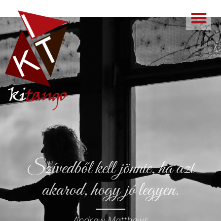
Szívedből kell jönnie, ha azt
akarod, hogy jó legyen.
Andrew Matthews