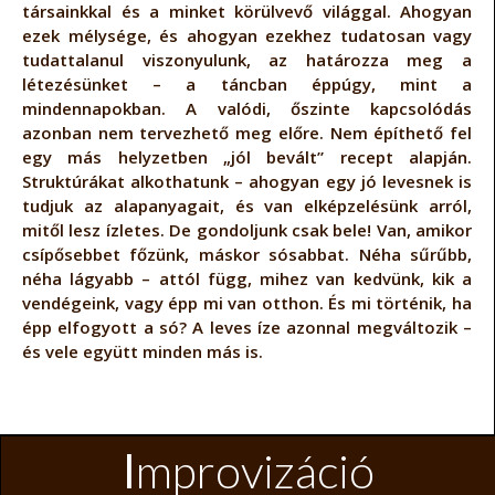
társainkkal és a minket körülvevő világgal. Ahogyan
ezek mélysége, és ahogyan ezekhez tudatosan vagy
tudattalanul viszonyulunk, az határozza meg a
létezésünket – a táncban éppúgy, mint a
mindennapokban. A valódi, őszinte kapcsolódás
azonban nem tervezhető meg előre. Nem építhető fel
egy más helyzetben „jól bevált” recept alapján.
Struktúrákat alkothatunk – ahogyan egy jó levesnek is
tudjuk az alapanyagait, és van elképzelésünk arról,
mitől lesz ízletes. De gondoljunk csak bele! Van, amikor
csípősebbet főzünk, máskor sósabbat. Néha sűrűbb,
néha lágyabb – attól függ, mihez van kedvünk, kik a
vendégeink, vagy épp mi van otthon. És mi történik, ha
épp elfogyott a só? A leves íze azonnal megváltozik –
és vele együtt minden más is.
I
mprovizáció