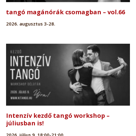
tangó magánórák csomagban – vol.66
2026. augusztus 3-28.
Intenzív kezdő tangó workshop –
júliusban is!
2026. július 9. 18:00-21:00