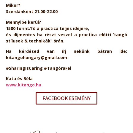
Mikor?
Szerdánként 21:00-22:00
Mennyibe kerül?
1500 forint/fő a practica teljes idejére,
és díjmentes ha részt veszel a practica előtti ‘tangó
stílusok & technikák” órán.
Ha kérdésed van írj nekünk bátran ide:
kitangohungary@gmail.com
#SharingIsCaring #TangóraFel
Kata és Béla
www.kitango.hu
FACEBOOK ESEMÉNY