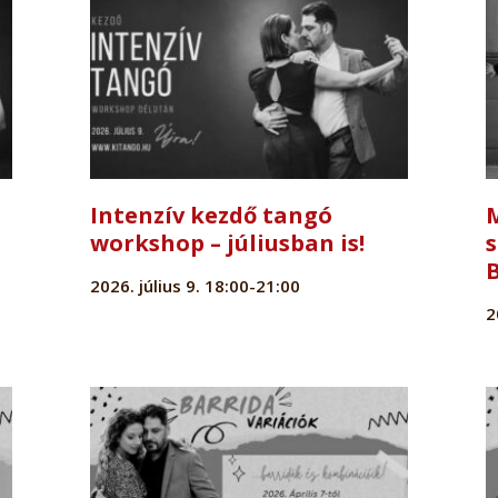
Intenzív kezdő tangó
M
workshop – júliusban is!
2026. július 9. 18:00-21:00
2