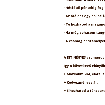
· Hétfőtől péntekig fog
· Az óráidat egy online 
· Te hozhatod a magánór
· Ha még sohasem tangóz
· A csomag ár személyen
A KIT NÉGYES csomagot D
Így a következő előnyök
+ Maximum 2×4, előre l
+ Kedvezményes ár.
+ Elhozhatod a táncpar