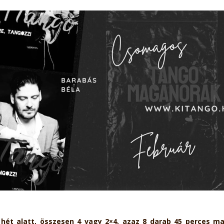
hét alatt, összesen 4 vagy 2×4, azaz 8 darab 45 perces m