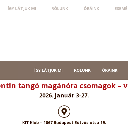
ÍGY LÁTJUK MI
RÓLUNK
ÓRÁINK
ESEMÉ
ÍGY LÁTJUK MI
RÓLUNK
ÓRÁINK
ntin tangó magánóra csomagok – v
2026. január 3-27.
KIT Klub – 1067 Budapest Eötvös utca 19.