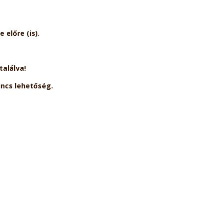
 előre (is).
találva!
incs lehetőség.