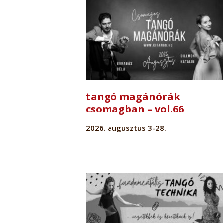
tangó magánórák
csomagban – vol.66
2026. augusztus 3-28.