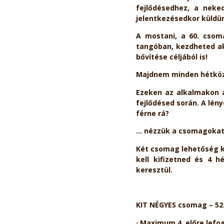
fejlődésedhez, a neke
jelentkezésedkor küldün
A mostani, a 60. csoma
tangóban, kezdheted aká
bővítése céljából is!
Majdnem minden hétközna
Ezeken az alkalmakon a
fejlődésed során. A lén
férne rá?
… nézzük a csomagokat
Két csomag lehetőség kö
kell kifizetned és 4 h
keresztül.
KIT NÉGYES csomag – 52.
· Maximum 4, előre lefo