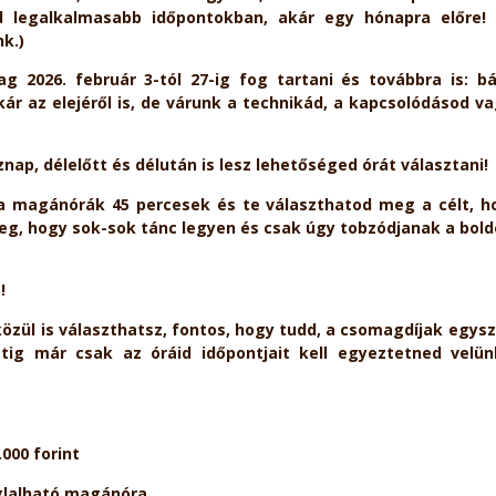
d legalkalmasabb időpontokban, akár egy hónapra előre! 
k.)
g 2026. február 3-tól 27-ig fog tartani és továbbra is: b
r az elejéről is, de várunk a technikád, a kapcsolódásod v
p, délelőtt és délután is lesz lehetőséged órát választani!
 magánórák 45 percesek és te választhatod meg a célt, ho
yeg, hogy sok-sok tánc legyen és csak úgy tobzódjanak a bo
!
zül is választhatsz, fontos, hogy tudd, a csomagdíjak egysze
étig már csak az óráid időpontjait kell egyeztetned velü
000 forint
glalható magánóra.