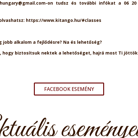
hungary@gmail.com-on tudsz és további infókat a 06 20
 olvashatsz: https://www.kitango.hu/#classes
ég jobb alkalom a fejlődésre? Na és lehetőség?
hogy biztosítsuk nektek a lehetőséget, hajrá most Ti jöttök
FACEBOOK ESEMÉNY
tuális eseménye