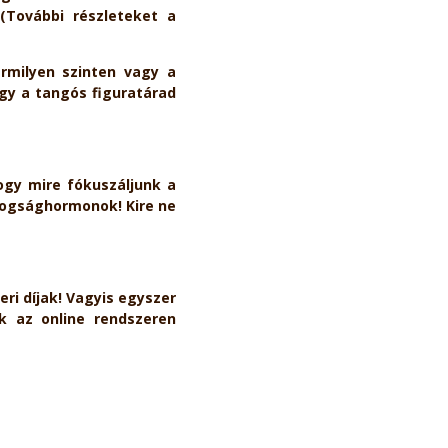
(További részleteket a
ármilyen szinten vagy a
agy a tangós figuratárad
gy mire fókuszáljunk a
ldogsághormonok! Kire ne
ri díjak! Vagyis egyszer
nk az online rendszeren