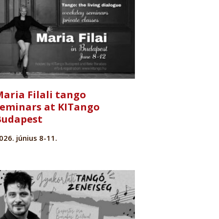
aria Filali tango
seminars at KITango
Budapest
026. június 8-11.