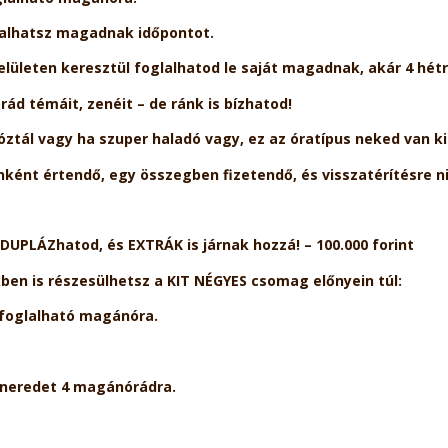
lalhatsz magadnak időpontot.
felületen keresztül foglalhatod le saját magadnak, akár 4 hétre
ád témáit, zenéit – de ránk is bízhatod!
tál vagy ha szuper haladó vagy, ez az óratípus neked van ki
ként értendő, egy összegben fizetendő, és visszatérítésre n
UPLÁZhatod, és EXTRÁK is járnak hozzá! – 100.000 forint
ben is részesülhetsz a KIT NÉGYES csomag előnyein túl:
efoglalható magánóra.
tneredet 4 magánórádra.